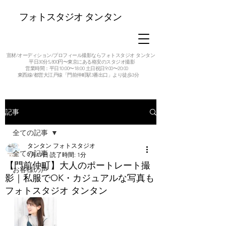
フォトスタジオ タンタン
宣材/オーディション/プロフィール撮影ならフォトスタジオ タンタン
平日30分5,800円〜東京にある格安のスタジオ撮影
営業時間：平日10:00〜18:00 土日祝日9:00〜20:00
東西線/都営大江戸線「門前仲町駅3番出口」より徒歩3分
記事
全ての記事
タンタン フォトスタジオ
全ての記事
1月19日
読了時間: 1分
【門前仲町】大人のポートレート撮
お客様の声
影｜私服でOK・カジュアルな写真も
フォトスタジオ タンタン