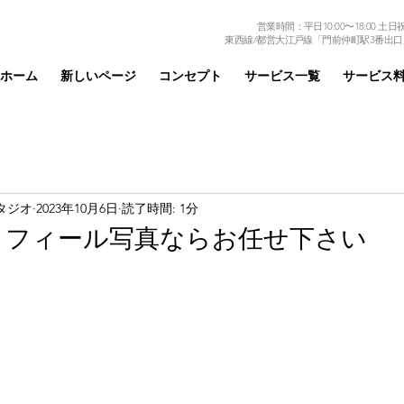
営業時間：平日10:00〜18:00 土日祝日
東西線/都営大江戸線「門前仲町駅3番出口
ホーム
新しいページ
コンセプト
サービス一覧
サービス
タジオ
2023年10月6日
読了時間: 1分
ロフィール写真ならお任せ下さい