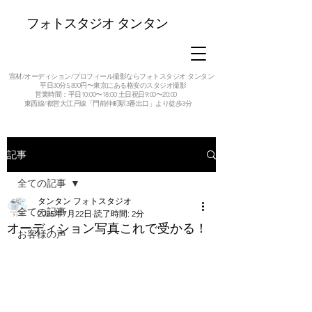
フォトスタジオ タンタン
宣材/オーディション/プロフィール撮影ならフォトスタジオ タンタン
平日30分5,800円〜東京にある格安のスタジオ撮影
営業時間：平日10:00〜18:00 土日祝日9:00〜20:00
東西線/都営大江戸線「門前仲町駅3番出口」より徒歩3分
記事
全ての記事
タンタン フォトスタジオ
全ての記事
2025年7月22日
読了時間: 2分
オーディション写真これで受かる！
お客様の声