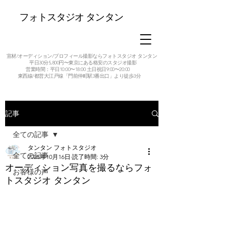
フォトスタジオ タンタン
宣材/オーディション/プロフィール撮影ならフォトスタジオ タンタン
平日30分5,800円〜東京にある格安のスタジオ撮影
営業時間：平日10:00〜18:00 土日祝日9:00〜20:00
東西線/都営大江戸線「門前仲町駅3番出口」より徒歩3分
記事
全ての記事
タンタン フォトスタジオ
全ての記事
2025年10月16日
読了時間: 3分
オーディション写真を撮るならフォ
お客様の声
トスタジオ タンタン