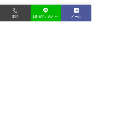
📸 オーディションは第一印象がすべ
て。
電話
LINE問い合わせ
メール
写真一枚で未来が変わるかもしれませ
ん。
フォトスタジオ タンタンでは、「あな
たらしさ」を最大限に引き出すお手伝
いをいたします。
🔹ご予約・お問い合わせはLINEまたは
ホームページからお気軽にどうぞ。
すべて表示
最新記事