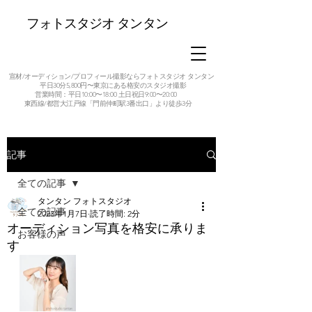
フォトスタジオ タンタン
宣材/オーディション/プロフィール撮影ならフォトスタジオ タンタン
平日30分5,800円〜東京にある格安のスタジオ撮影
営業時間：平日10:00〜18:00 土日祝日9:00〜20:00
東西線/都営大江戸線「門前仲町駅3番出口」より徒歩3分
記事
全ての記事
タンタン フォトスタジオ
全ての記事
2023年1月7日
読了時間: 2分
オーディション写真を格安に承りま
お客様の声
す