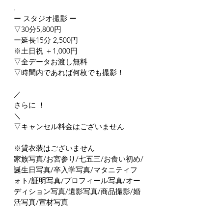
.
ー スタジオ撮影 ー
▽30分5,800円
ー延長15分 2,500円
※土日祝 ＋1,000円
▽全データお渡し無料
▽時間内であれば何枚でも撮影！
／
さらに ！
＼
▽キャンセル料金はございません
※貸衣装はございません
家族写真/お宮参り/七五三/お食い初め/
誕生日写真/卒入学写真/マタニティフ
ォト/証明写真/プロフィール写真/オー
ディション写真/遺影写真/商品撮影/婚
活写真/宣材写真