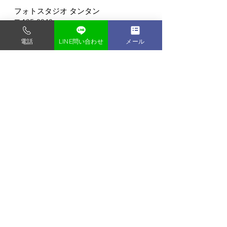
フォトスタジオ タンタン
〒135-0048
東京都門前仲町1-9-2-2F
電話
LINE問い合わせ
メール
門前仲町駅から徒歩3分 (バリアフリー)
すべて表示
最新記事