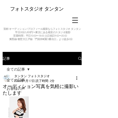
フォトスタジオ タンタン
宣材/オーディション/プロフィール撮影ならフォトスタジオ タンタン
平日30分5,800円〜東京にある格安のスタジオ撮影
営業時間：平日10:00〜18:00 土日祝日9:00〜20:00
東西線/都営大江戸線「門前仲町駅3番出口」より徒歩3分
記事
全ての記事
タンタン フォトスタジオ
全ての記事
2023年1月17日
読了時間: 2分
オーディション写真を気軽に撮影い
お客様の声
たします