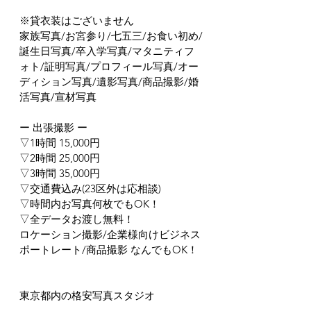
※貸衣装はございません
家族写真/お宮参り/七五三/お食い初め/
誕生日写真/卒入学写真/マタニティフ
ォト/証明写真/プロフィール写真/オー
ディション写真/遺影写真/商品撮影/婚
活写真/宣材写真
ー 出張撮影 ー
▽1時間 15,000円
▽2時間 25,000円
▽3時間 35,000円
▽交通費込み(23区外は応相談)
▽時間内お写真何枚でもOK！
▽全データお渡し無料！
ロケーション撮影/企業様向けビジネス
ポートレート/商品撮影 なんでもOK！
東京都内の格安写真スタジオ