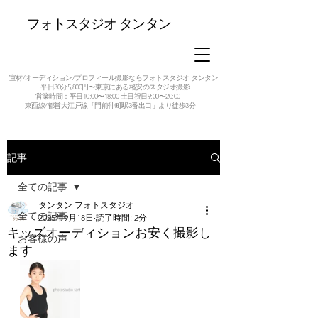
フォトスタジオ タンタン
宣材/オーディション/プロフィール撮影ならフォトスタジオ タンタン
平日30分5,800円〜東京にある格安のスタジオ撮影
営業時間：平日10:00〜18:00 土日祝日9:00〜20:00
東西線/都営大江戸線「門前仲町駅3番出口」より徒歩3分
記事
全ての記事
タンタン フォトスタジオ
全ての記事
2025年9月18日
読了時間: 2分
キッズオーディションお安く撮影し
お客様の声
ます