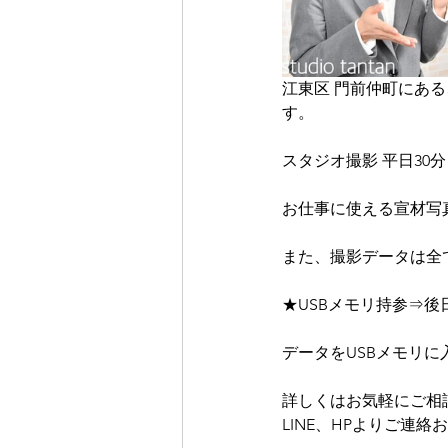
江東区 門前仲町にあ
す。
スタジオ撮影 平日30分 5
お仕事に使える宣材写
また、撮影データは全
★USBメモリ持参⇒
データをUSBメモリに
詳しくはお気軽にご相
LINE、HPよりご連