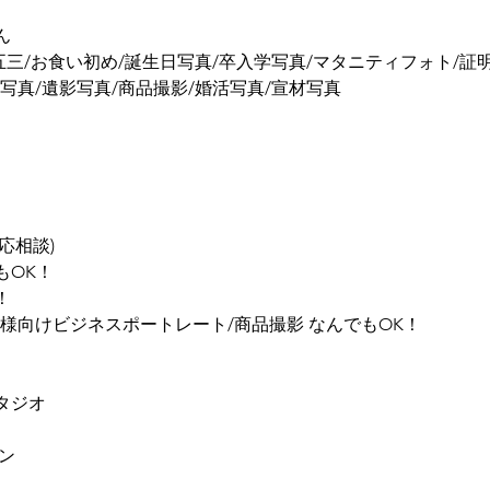
ん
五三/お食い初め/誕生日写真/卒入学写真/マタニティフォト/証
写真/遺影写真/商品撮影/婚活写真/宣材写真
応相談)
もOK！
！
様向けビジネスポートレート/商品撮影 なんでもOK！
タジオ
ン