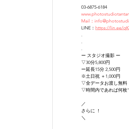
03-6875-6184
www.photostudiotanta
Mail：info@photostudi
LINE：
https://lin.ee
.
.
.
ー スタジオ撮影 ー
▽30分5,800円
ー延長15分 2,500円
※土日祝 ＋1,000円
▽全データお渡し無料
▽時間内であれば何枚
／
さらに ！
＼