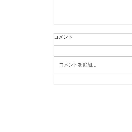
コメント
コメントを追加…
門前仲町で格安でプロフィー
ル写真を撮るなら