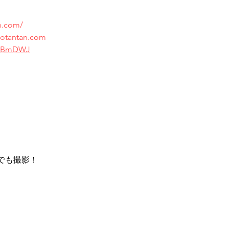
n.com/
otantan.com
/qKBmDWJ
でも撮影！