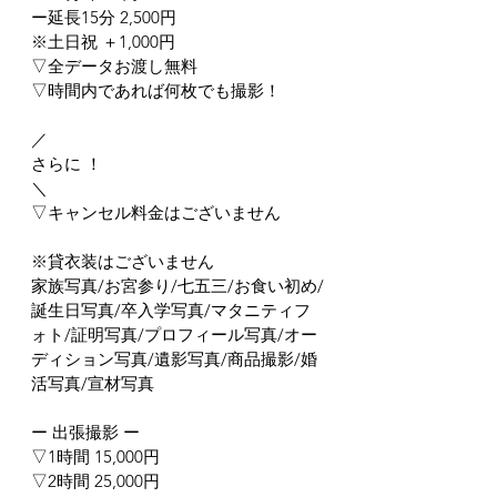
ー延長15分 2,500円
※土日祝 ＋1,000円
▽全データお渡し無料
▽時間内であれば何枚でも撮影！
／
さらに ！
＼
▽キャンセル料金はございません
※貸衣装はございません
家族写真/お宮参り/七五三/お食い初め/
誕生日写真/卒入学写真/マタニティフ
ォト/証明写真/プロフィール写真/オー
ディション写真/遺影写真/商品撮影/婚
活写真/宣材写真
ー 出張撮影 ー
▽1時間 15,000円
▽2時間 25,000円