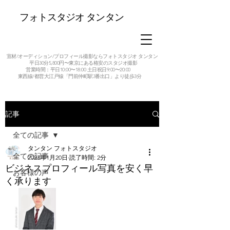
フォトスタジオ タンタン
宣材/オーディション/プロフィール撮影ならフォトスタジオ タンタン
平日30分5,800円〜東京にある格安のスタジオ撮影
営業時間：平日10:00〜18:00 土日祝日9:00〜20:00
東西線/都営大江戸線「門前仲町駅3番出口」より徒歩3分
記事
全ての記事
タンタン フォトスタジオ
全ての記事
2023年1月20日
読了時間: 2分
ビジネスプロフィール写真を安く早
お客様の声
く承ります