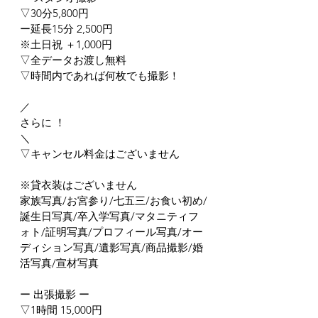
▽30分5,800円
ー延長15分 2,500円
※土日祝 ＋1,000円
▽全データお渡し無料
▽時間内であれば何枚でも撮影！
／
さらに ！
＼
▽キャンセル料金はございません
※貸衣装はございません
家族写真/お宮参り/七五三/お食い初め/
誕生日写真/卒入学写真/マタニティフ
ォト/証明写真/プロフィール写真/オー
ディション写真/遺影写真/商品撮影/婚
活写真/宣材写真
ー 出張撮影 ー
▽1時間 15,000円