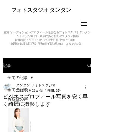
フォトスタジオ タンタン
宣材/オーディション/プロフィール撮影ならフォトスタジオ タンタン
平日30分5,800円〜東京にある格安のスタジオ撮影
営業時間：平日10:00〜18:00 土日祝日9:00〜20:00
東西線/都営大江戸線「門前仲町駅3番出口」より徒歩3分
記事
全ての記事
タンタン フォトスタジオ
全ての記事
2023年5月25日
読了時間: 2分
ビジネスプロフィール写真を安く早
お客様の声
く綺麗に撮影します