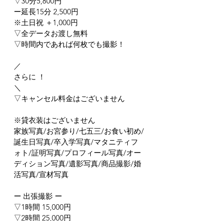
▽30分5,800円
ー延長15分 2,500円
※土日祝 ＋1,000円
▽全データお渡し無料
▽時間内であれば何枚でも撮影！
／
さらに ！
＼
▽キャンセル料金はございません
※貸衣装はございません
家族写真/お宮参り/七五三/お食い初め/
誕生日写真/卒入学写真/マタニティフ
ォト/証明写真/プロフィール写真/オー
ディション写真/遺影写真/商品撮影/婚
活写真/宣材写真
ー 出張撮影 ー
▽1時間 15,000円
▽2時間 25,000円