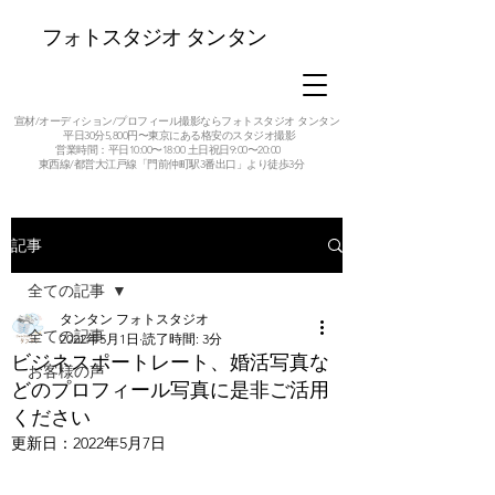
フォトスタジオ タンタン
宣材/オーディション/プロフィール撮影ならフォトスタジオ タンタン
平日30分5,800円〜東京にある格安のスタジオ撮影
営業時間：平日10:00〜18:00 土日祝日9:00〜20:00
東西線/都営大江戸線「門前仲町駅3番出口」より徒歩3分
記事
全ての記事
タンタン フォトスタジオ
全ての記事
2022年5月1日
読了時間: 3分
ビジネスポートレート、婚活写真な
お客様の声
どのプロフィール写真に是非ご活用
ください
更新日：
2022年5月7日