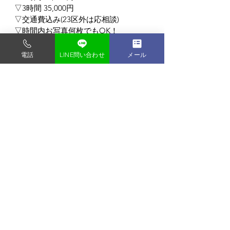
▽3時間 35,000円
▽交通費込み(23区外は応相談)
▽時間内お写真何枚でもOK！
▽全データお渡し無料！
ロケーション撮影/企業様向けビジネス
電話
LINE問い合わせ
メール
ポートレート/商品撮影 なんでもOK！
東京都内の格安写真スタジオ
フォトスタジオ タンタン
〒135-0048
東京都門前仲町1-9-2-2F
門前仲町駅から徒歩3分 (バリアフリー)