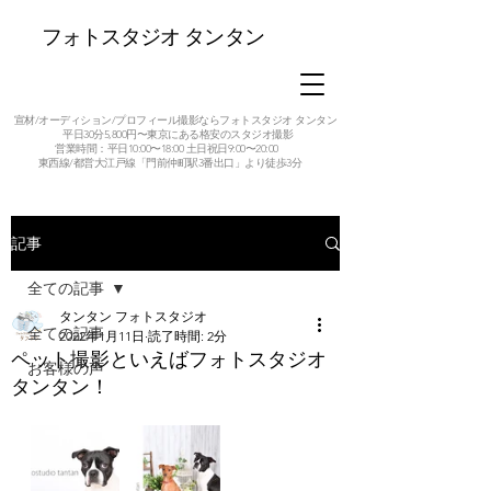
フォトスタジオ タンタン
宣材/オーディション/プロフィール撮影ならフォトスタジオ タンタン
平日30分5,800円〜東京にある格安のスタジオ撮影
営業時間：平日10:00〜18:00 土日祝日9:00〜20:00
東西線/都営大江戸線「門前仲町駅3番出口」より徒歩3分
記事
全ての記事
タンタン フォトスタジオ
全ての記事
2022年1月11日
読了時間: 2分
ペット撮影といえばフォトスタジオ
お客様の声
タンタン！