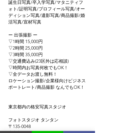
誕生日写真/卒入学写真/マタニティフ
ォト/証明写真/プロフィール写真/オー
ディション写真/遺影写真/商品撮影/婚
活写真/宣材写真
ー 出張撮影 ー
▽1時間 15,000円
▽2時間 25,000円
▽3時間 35,000円
▽交通費込み(23区外は応相談)
▽時間内お写真何枚でもOK！
▽全データお渡し無料！
ロケーション撮影/企業様向けビジネス
ポートレート/商品撮影 なんでもOK！
東京都内の格安写真スタジオ
フォトスタジオ タンタン
〒135-0048
東京都門前仲町1-9-2-2F