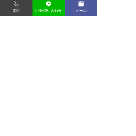
門前仲町駅から徒歩3分 (バリアフリー)
電話
LINE問い合わせ
メール
すべて表示
最新記事