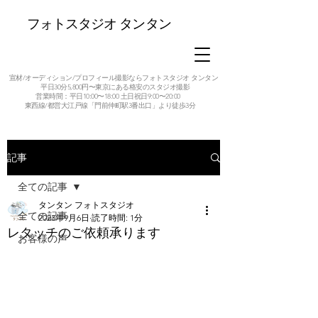
フォトスタジオ タンタン
宣材/オーディション/プロフィール撮影ならフォトスタジオ タンタン
平日30分5,800円〜東京にある格安のスタジオ撮影
営業時間：平日10:00〜18:00 土日祝日9:00〜20:00
東西線/都営大江戸線「門前仲町駅3番出口」より徒歩3分
記事
全ての記事
タンタン フォトスタジオ
全ての記事
2023年9月6日
読了時間: 1分
レタッチのご依頼承ります
お客様の声