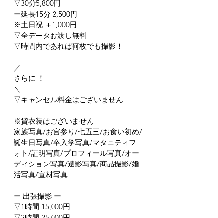
▽30分5,800円
ー延長15分 2,500円
※土日祝 ＋1,000円
▽全データお渡し無料
▽時間内であれば何枚でも撮影！
／
さらに ！
＼
▽キャンセル料金はございません
※貸衣装はございません
家族写真/お宮参り/七五三/お食い初め/
誕生日写真/卒入学写真/マタニティフ
ォト/証明写真/プロフィール写真/オー
ディション写真/遺影写真/商品撮影/婚
活写真/宣材写真
ー 出張撮影 ー
▽1時間 15,000円
▽2時間 25,000円