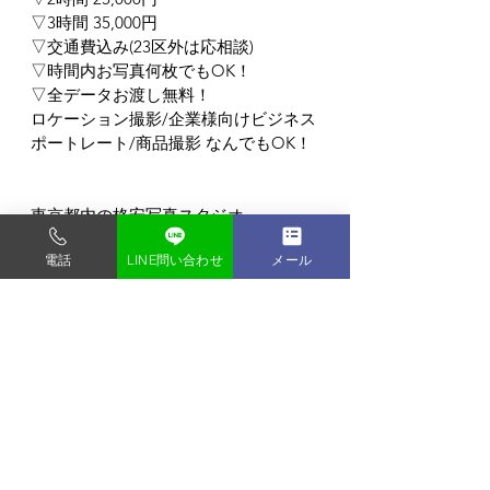
▽3時間 35,000円
▽交通費込み(23区外は応相談)
▽時間内お写真何枚でもOK！
▽全データお渡し無料！
ロケーション撮影/企業様向けビジネス
ポートレート/商品撮影 なんでもOK！
東京都内の格安写真スタジオ
電話
LINE問い合わせ
メール
フォトスタジオ タンタン
〒135-0048
東京都門前仲町1-9-2-2F
門前仲町駅から徒歩3分 (バリアフリー)