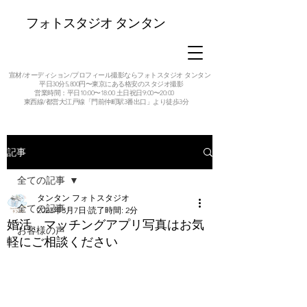
フォトスタジオ タンタン
宣材/オーディション/プロフィール撮影ならフォトスタジオ タンタン
平日30分5,800円〜東京にある格安のスタジオ撮影
営業時間：平日10:00〜18:00 土日祝日9:00〜20:00
東西線/都営大江戸線「門前仲町駅3番出口」より徒歩3分
記事
全ての記事
タンタン フォトスタジオ
全ての記事
2023年3月7日
読了時間: 2分
婚活、マッチングアプリ写真はお気
お客様の声
軽にご相談ください