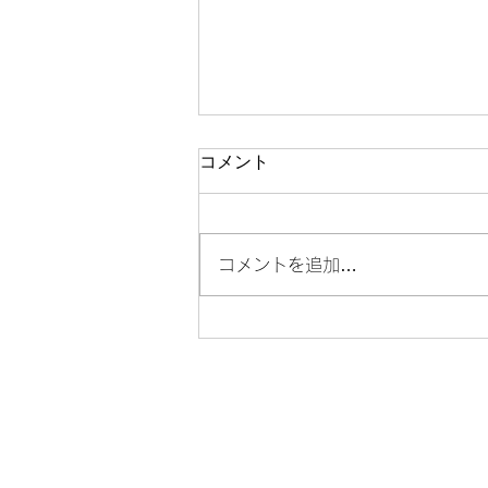
コメント
コメントを追加…
門前仲町で格安でプロフィー
ル写真を撮るなら