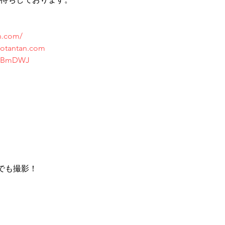
n.com/
otantan.com
/qKBmDWJ
でも撮影！