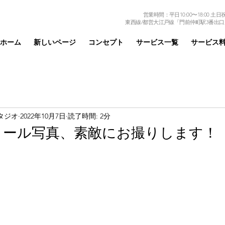
営業時間：平日10:00〜18:00 土日祝日
東西線/都営大江戸線「門前仲町駅3番出口
ホーム
新しいページ
コンセプト
サービス一覧
サービス
タジオ
2022年10月7日
読了時間: 2分
ィール写真、素敵にお撮りします！