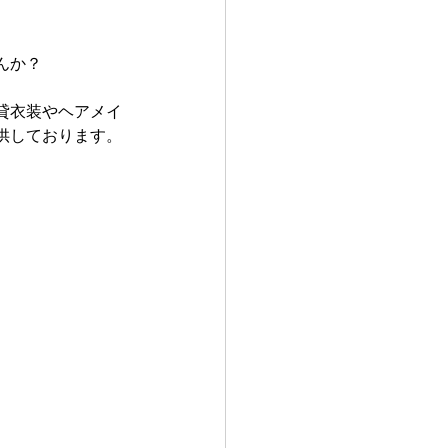
んか？
貸衣装やヘアメイ
供しております。