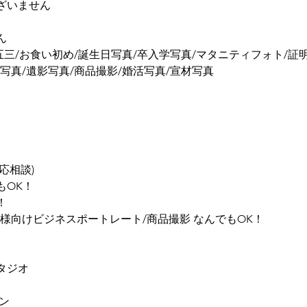
ざいません
ん
五三/お食い初め/誕生日写真/卒入学写真/マタニティフォト/証
写真/遺影写真/商品撮影/婚活写真/宣材写真
応相談)
もOK！
！
様向けビジネスポートレート/商品撮影 なんでもOK！
タジオ
ン