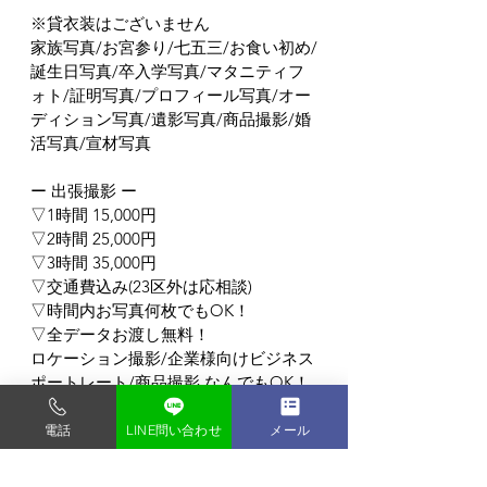
※貸衣装はございません
家族写真/お宮参り/七五三/お食い初め/
誕生日写真/卒入学写真/マタニティフ
ォト/証明写真/プロフィール写真/オー
ディション写真/遺影写真/商品撮影/婚
活写真/宣材写真
ー 出張撮影 ー
▽1時間 15,000円
▽2時間 25,000円
▽3時間 35,000円
▽交通費込み(23区外は応相談)
▽時間内お写真何枚でもOK！
▽全データお渡し無料！
ロケーション撮影/企業様向けビジネス
ポートレート/商品撮影 なんでもOK！
電話
LINE問い合わせ
メール
東京都内の格安写真スタジオ