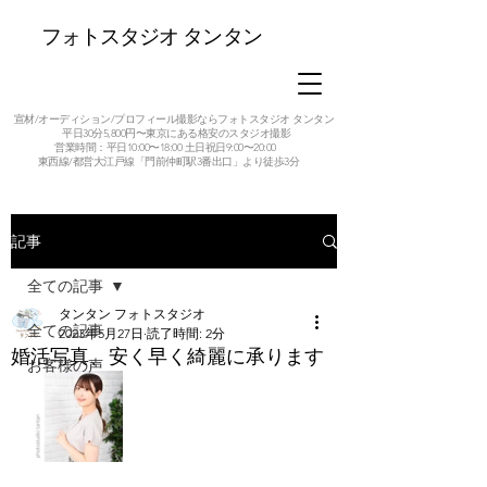
フォトスタジオ タンタン
宣材/オーディション/プロフィール撮影ならフォトスタジオ タンタン
平日30分5,800円〜東京にある格安のスタジオ撮影
営業時間：平日10:00〜18:00 土日祝日9:00〜20:00
東西線/都営大江戸線「門前仲町駅3番出口」より徒歩3分
記事
全ての記事
タンタン フォトスタジオ
全ての記事
2023年5月27日
読了時間: 2分
婚活写真、安く早く綺麗に承ります
お客様の声