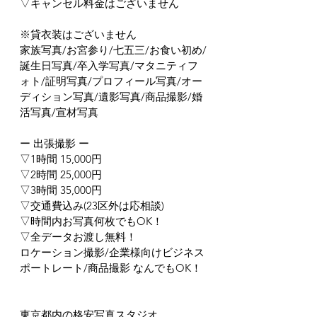
▽キャンセル料金はございません
※貸衣装はございません
家族写真/お宮参り/七五三/お食い初め/
誕生日写真/卒入学写真/マタニティフ
ォト/証明写真/プロフィール写真/オー
ディション写真/遺影写真/商品撮影/婚
活写真/宣材写真
ー 出張撮影 ー
▽1時間 15,000円
▽2時間 25,000円
▽3時間 35,000円
▽交通費込み(23区外は応相談)
▽時間内お写真何枚でもOK！
▽全データお渡し無料！
ロケーション撮影/企業様向けビジネス
ポートレート/商品撮影 なんでもOK！
東京都内の格安写真スタジオ