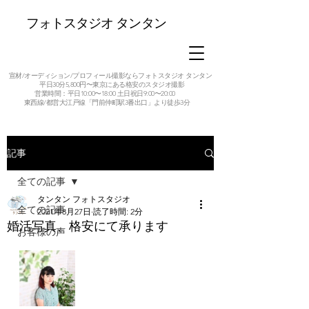
フォトスタジオ タンタン
宣材/オーディション/プロフィール撮影ならフォトスタジオ タンタン
平日30分5,800円〜東京にある格安のスタジオ撮影
営業時間：平日10:00〜18:00 土日祝日9:00〜20:00
東西線/都営大江戸線「門前仲町駅3番出口」より徒歩3分
記事
全ての記事
タンタン フォトスタジオ
全ての記事
2021年8月27日
読了時間: 2分
婚活写真、格安にて承ります
お客様の声