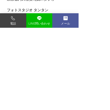
フォトスタジオ タンタン
〒135-0048
東京都門前仲町1-9-2-2F
電話
LINE問い合わせ
メール
門前仲町駅から徒歩3分 (バリアフリー)
すべて表示
最新記事