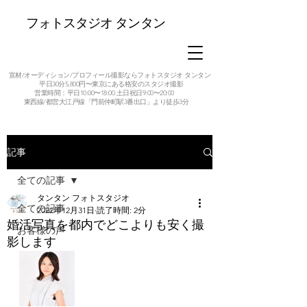
フォトスタジオ タンタン
宣材/オーディション/プロフィール撮影ならフォトスタジオ タンタン
平日30分5,800円〜東京にある格安のスタジオ撮影
営業時間：平日10:00〜18:00 土日祝日9:00〜20:00
東西線/都営大江戸線「門前仲町駅3番出口」より徒歩3分
記事
全ての記事
タンタン フォトスタジオ
全ての記事
2022年12月31日
読了時間: 2分
婚活写真を都内でどこよりも安く撮
お客様の声
影します