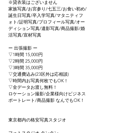
※貸衣装はございません
家族写真/お宮参り/七五三/お食い初め/
誕生日写真/卒入学写真/マタニティフ
ォト/証明写真/プロフィール写真/オー
ディション写真/遺影写真/商品撮影/婚
活写真/宣材写真
ー 出張撮影 ー
▽1時間 15,000円
▽2時間 25,000円
▽3時間 35,000円
▽交通費込み(23区外は応相談)
▽時間内お写真何枚でもOK！
▽全データお渡し無料！
ロケーション撮影/企業様向けビジネス
ポートレート/商品撮影 なんでもOK！
東京都内の格安写真スタジオ
フォトスタジオ タンタン