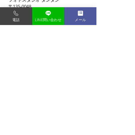
〒135-0048
東京都門前仲町1-9-2-2F
門前仲町駅から徒歩3分 (バリアフリー)
電話
LINE問い合わせ
メール
すべて表示
最新記事