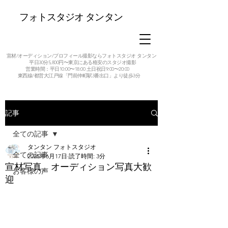
フォトスタジオ タンタン
宣材/オーディション/プロフィール撮影ならフォトスタジオ タンタン
平日30分5,800円〜東京にある格安のスタジオ撮影
営業時間：平日10:00〜18:00 土日祝日9:00〜20:00
東西線/都営大江戸線「門前仲町駅3番出口」より徒歩3分
記事
全ての記事
タンタン フォトスタジオ
全ての記事
2025年6月17日
読了時間: 3分
宣材写真、オーディション写真大歓
お客様の声
迎