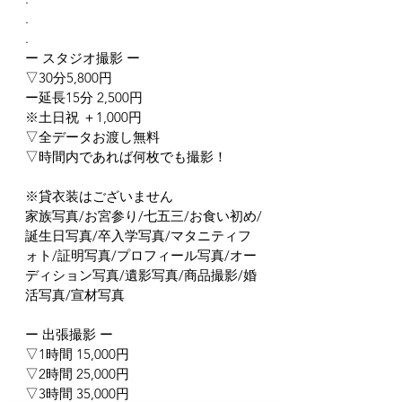
.
.
ー スタジオ撮影 ー
▽30分5,800円
ー延長15分 2,500円
※土日祝 ＋1,000円
▽全データお渡し無料
▽時間内であれば何枚でも撮影！
※貸衣装はございません
家族写真/お宮参り/七五三/お食い初め/
誕生日写真/卒入学写真/マタニティフ
ォト/証明写真/プロフィール写真/オー
ディション写真/遺影写真/商品撮影/婚
活写真/宣材写真
ー 出張撮影 ー
▽1時間 15,000円
▽2時間 25,000円
▽3時間 35,000円