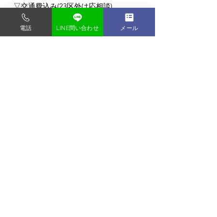
▽交通費込み(23区外は応相談)
▽時間内お写真何枚でもOK！
▽全データお渡し無料！
電話
LINE問い合わせ
メール
ロケーション撮影/企業様向けビジネス
ポートレート/商品撮影 なんでもOK！
東京都内の格安写真スタジオ
フォトスタジオ タンタン
門前仲町駅から徒歩3分 (バリアフリー)
すべて表示
最新記事