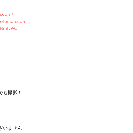
n.com/
otantan.com
/qKBmDWJ
でも撮影！
ざいません