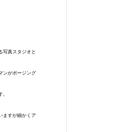
る写真スタジオと
マンがポージング
す。
いますが細かくア