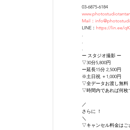
03-6875-6184
www.photostudiotanta
Mail：info@photostudi
LINE：
https://lin.ee
.
.
.
ー スタジオ撮影 ー
▽30分5,800円
ー延長15分 2,500円
※土日祝 ＋1,000円
▽全データお渡し無料
▽時間内であれば何枚
／
さらに ！
＼
▽キャンセル料金はご