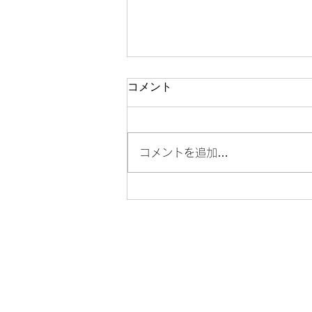
コメント
コメントを追加…
門前仲町で格安でプロフィー
ル写真を撮るなら