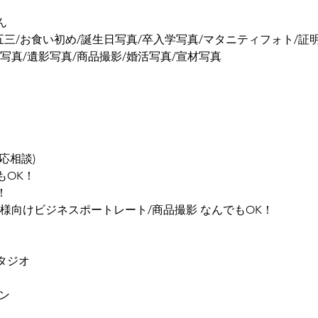
ん
五三/お食い初め/誕生日写真/卒入学写真/マタニティフォト/証
写真/遺影写真/商品撮影/婚活写真/宣材写真
応相談)
もOK！
！
様向けビジネスポートレート/商品撮影 なんでもOK！
タジオ
ン