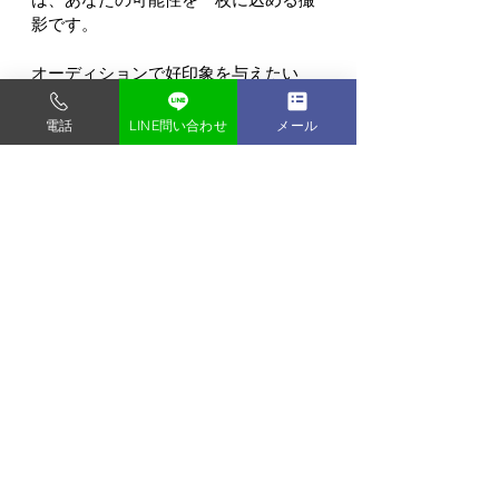
影です。
オーディションで好印象を与えたい
方、自分らしさを伝える宣材写真を探
している方は、ぜひ一度ご相談くださ
電話
LINE問い合わせ
メール
い。
すべて表示
最新記事