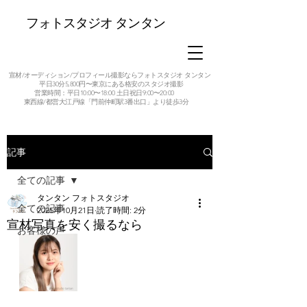
フォトスタジオ タンタン
宣材/オーディション/プロフィール撮影ならフォトスタジオ タンタン
平日30分5,800円〜東京にある格安のスタジオ撮影
営業時間：平日10:00〜18:00 土日祝日9:00〜20:00
東西線/都営大江戸線「門前仲町駅3番出口」より徒歩3分
記事
全ての記事
タンタン フォトスタジオ
全ての記事
2025年10月21日
読了時間: 2分
宣材写真を安く撮るなら
お客様の声