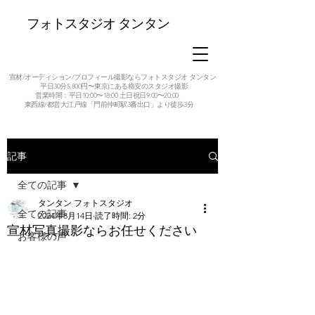
フォトスタジオ タンタン
宣材/オーディション/プロフィール撮影ならフォトスタジオ タンタン
平日30分5,800円〜東京にある格安のスタジオ撮影
営業時間：平日10:00〜18:00 土日祝日9:00〜20:00
東西線/都営大江戸線「門前仲町駅3番出口」より徒歩3分
記事
全ての記事
タンタン フォトスタジオ
全ての記事
2024年8月14日
読了時間: 2分
宣材写真撮影ならお任せください
お客様の声