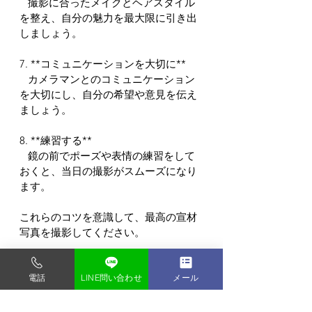
   撮影に合ったメイクとヘアスタイル
を整え、自分の魅力を最大限に引き出
しましょう。
7. **コミュニケーションを大切に**
   カメラマンとのコミュニケーション
を大切にし、自分の希望や意見を伝え
ましょう。
8. **練習する**
   鏡の前でポーズや表情の練習をして
おくと、当日の撮影がスムーズになり
ます。
これらのコツを意識して、最高の宣材
写真を撮影してください。
時間内でいろいろなパターンが撮れま
す。 いろいろな表情を残したいので撮
電話
LINE問い合わせ
メール
影時間内にできるだけ多くの写真を撮
り、撮影データは全てお渡し致しま