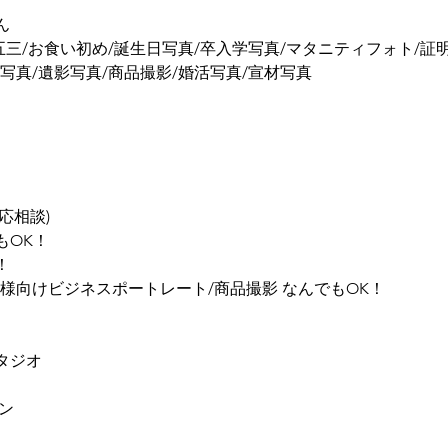
ん
五三/お食い初め/誕生日写真/卒入学写真/マタニティフォト/証
写真/遺影写真/商品撮影/婚活写真/宣材写真
応相談)
もOK！
！
様向けビジネスポートレート/商品撮影 なんでもOK！
タジオ
ン