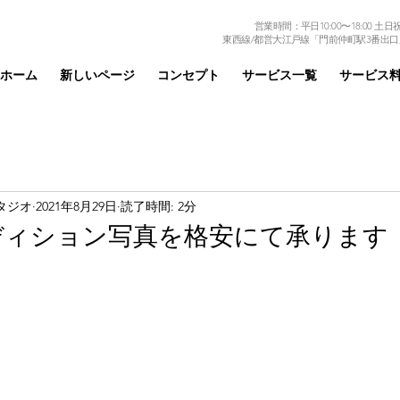
営業時間：平日10:00〜18:00 土日祝日
東西線/都営大江戸線「門前仲町駅3番出口
ホーム
新しいページ
コンセプト
サービス一覧
サービス
タジオ
2021年8月29日
読了時間: 2分
ディション写真を格安にて承ります