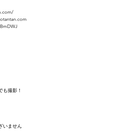
n.com/
otantan.com
/qKBmDWJ
でも撮影！
ざいません