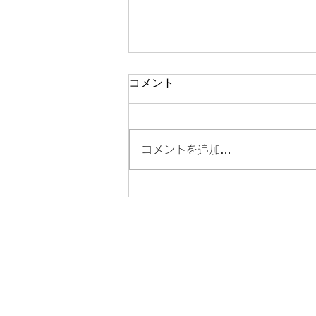
コメント
コメントを追加…
キッズオーディション写真｜
安い・枚数制限なし・全デー
タ付き【東京】