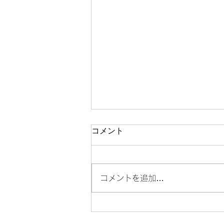
コメント
コメントを追加…
門前仲町で格安でプロフィー
ル写真を撮るなら