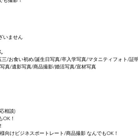
でも撮影！
ざいません
ん
五三/お食い初め/誕生日写真/卒入学写真/マタニティフォト/証
写真/遺影写真/商品撮影/婚活写真/宣材写真
応相談)
もOK！
！
様向けビジネスポートレート/商品撮影 なんでもOK！