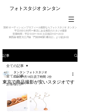
フォトスタジオ タンタン
宣材/オーディション/プロフィール撮影ならフォトスタジオ タンタン
平日30分5,800円〜東京にある格安のスタジオ撮影
営業時間：平日10:00〜18:00 土日祝日9:00〜20:00
東西線/都営大江戸線「門前仲町駅3番出口」より徒歩3分
記事
全ての記事
タンタン フォトスタジオ
全ての記事
2021年9月18日
読了時間: 2分
東京で商品撮影が安いスタジオです
お客様の声