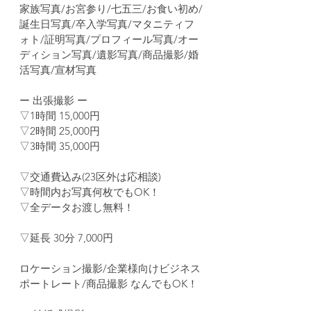
家族写真/お宮参り/七五三/お食い初め/
誕生日写真/卒入学写真/マタニティフ
ォト/証明写真/プロフィール写真/オー
ディション写真/遺影写真/商品撮影/婚
活写真/宣材写真
ー 出張撮影 ー
▽1時間 15,000円
▽2時間 25,000円
▽3時間 35,000円
▽交通費込み(23区外は応相談)
▽時間内お写真何枚でもOK！
▽全データお渡し無料！
▽延長 30分 7,000円
ロケーション撮影/企業様向けビジネス
ポートレート/商品撮影 なんでもOK！