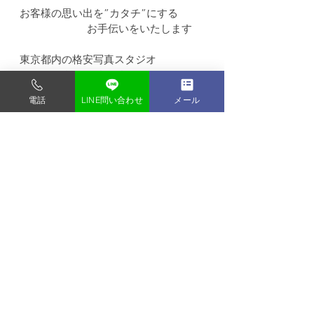
お客様の思い出を”カタチ”にする
                        お手伝いをいたします
東京都内の格安写真スタジオ
フォトスタジオ タンタン
〒135-0048
電話
LINE問い合わせ
メール
東京都門前仲町1-9-2-2F
門前仲町駅から徒歩3分 (バリアフリー)
すべて表示
最新記事