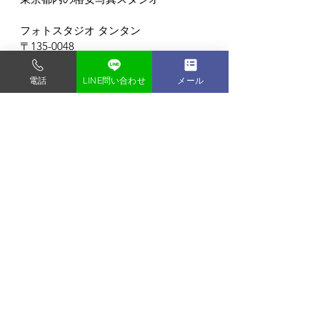
フォトスタジオ タンタン
〒135-0048
東京都門前仲町1-9-2-2F
門前仲町駅から徒歩3分 (バリアフリー)
電話
LINE問い合わせ
メール
すべて表示
最新記事