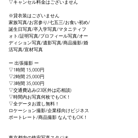
▽キャンセル料金はございません
※貸衣装はございません
家族写真/お宮参り/七五三/お食い初め/
誕生日写真/卒入学写真/マタニティフ
ォト/証明写真/プロフィール写真/オー
ディション写真/遺影写真/商品撮影/婚
活写真/宣材写真
ー 出張撮影 ー
▽1時間 15,000円
▽2時間 25,000円
▽3時間 35,000円
▽交通費込み(23区外は応相談)
▽時間内お写真何枚でもOK！
▽全データお渡し無料！
ロケーション撮影/企業様向けビジネス
ポートレート/商品撮影 なんでもOK！
東京都内の格安写真スタジオ