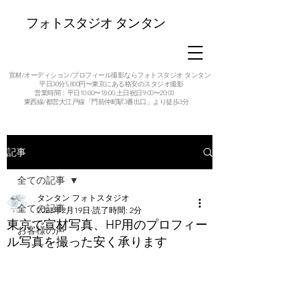
フォトスタジオ タンタン
宣材/オーディション/プロフィール撮影ならフォトスタジオ タンタン
平日30分5,800円〜東京にある格安のスタジオ撮影
営業時間：平日10:00〜18:00 土日祝日9:00〜20:00
東西線/都営大江戸線「門前仲町駅3番出口」より徒歩3分
記事
全ての記事
タンタン フォトスタジオ
全ての記事
2023年2月19日
読了時間: 2分
東京で宣材写真、HP用のプロフィー
お客様の声
ル写真を撮った安く承ります