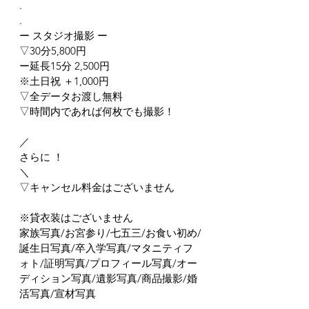
.
.
ー スタジオ撮影 ー
▽30分5,800円
ー延長15分 2,500円
※土日祝 ＋1,000円
▽全データお渡し無料
▽時間内であれば何枚でも撮影！
／
さらに ！
＼
▽キャンセル料金はございません
※貸衣装はございません
家族写真/お宮参り/七五三/お食い初め/
誕生日写真/卒入学写真/マタニティフ
ォト/証明写真/プロフィール写真/オー
ディション写真/遺影写真/商品撮影/婚
活写真/宣材写真