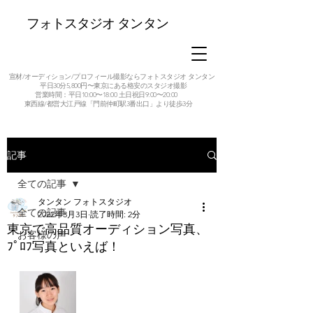
フォトスタジオ タンタン
宣材/オーディション/プロフィール撮影ならフォトスタジオ タンタン
平日30分5,800円〜東京にある格安のスタジオ撮影
営業時間：平日10:00〜18:00 土日祝日9:00〜20:00
東西線/都営大江戸線「門前仲町駅3番出口」より徒歩3分
記事
全ての記事
タンタン フォトスタジオ
全ての記事
2022年3月3日
読了時間: 2分
東京で高品質オーディション写真、
お客様の声
ﾌﾟﾛﾌ写真といえば！