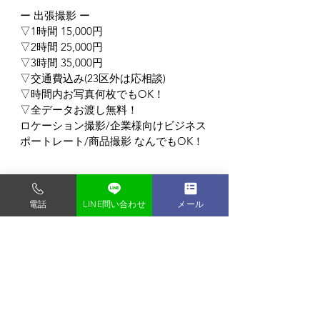
ー 出張撮影 ー
▽1時間 15,000円
▽2時間 25,000円
▽3時間 35,000円
▽交通費込み(23区外は応相談)
▽時間内お写真何枚でもOK！
▽全データお渡し無料！
ロケーション撮影/企業様向けビジネス
ポートレート/商品撮影 なんでもOK！
東京都内の格安写真スタジオ
電話
LINE問い合わせ
メール
フォトスタジオ タンタン
〒135-0048
東京都門前仲町1-9-2-2F
門前仲町駅から徒歩3分 (バリアフリー)