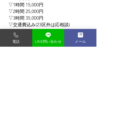
▽1時間 15,000円
▽2時間 25,000円
▽3時間 35,000円
▽交通費込み(23区外は応相談)
▽時間内お写真何枚でもOK！
▽全データお渡し無料！
電話
LINE問い合わせ
メール
ロケーション撮影/企業様向けビジネス
ポートレート/商品撮影 なんでもOK！
東京都内の格安写真スタジオ
フォトスタジオ タンタン
〒135-0048
東京都門前仲町1-9-2-2F
門前仲町駅から徒歩3分 (バリアフリー)