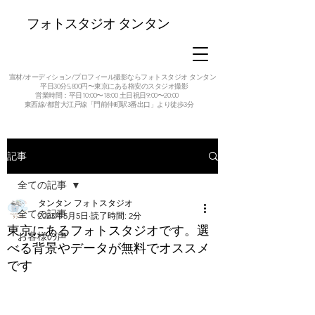
フォトスタジオ タンタン
宣材/オーディション/プロフィール撮影ならフォトスタジオ タンタン
平日30分5,800円〜東京にある格安のスタジオ撮影
営業時間：平日10:00〜18:00 土日祝日9:00〜20:00
東西線/都営大江戸線「門前仲町駅3番出口」より徒歩3分
記事
全ての記事
タンタン フォトスタジオ
全ての記事
2023年5月5日
読了時間: 2分
東京にあるフォトスタジオです。選
お客様の声
べる背景やデータが無料でオススメ
です