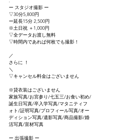
.
ー スタジオ撮影 ー
▽30分5,800円
ー延長15分 2,500円
※土日祝 ＋1,000円
▽全データお渡し無料
▽時間内であれば何枚でも撮影！
／
さらに ！
＼
▽キャンセル料金はございません
※貸衣装はございません
家族写真/お宮参り/七五三/お食い初め/
誕生日写真/卒入学写真/マタニティフ
ォト/証明写真/プロフィール写真/オー
ディション写真/遺影写真/商品撮影/婚
活写真/宣材写真
ー 出張撮影 ー