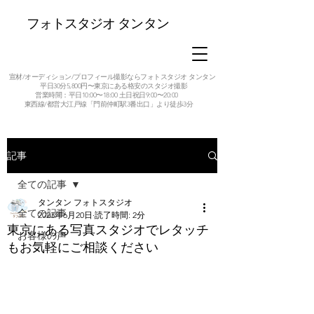
フォトスタジオ タンタン
宣材/オーディション/プロフィール撮影ならフォトスタジオ タンタン
平日30分5,800円〜東京にある格安のスタジオ撮影
営業時間：平日10:00〜18:00 土日祝日9:00〜20:00
東西線/都営大江戸線「門前仲町駅3番出口」より徒歩3分
記事
全ての記事
タンタン フォトスタジオ
全ての記事
2023年6月20日
読了時間: 2分
東京にある写真スタジオでレタッチ
お客様の声
もお気軽にご相談ください