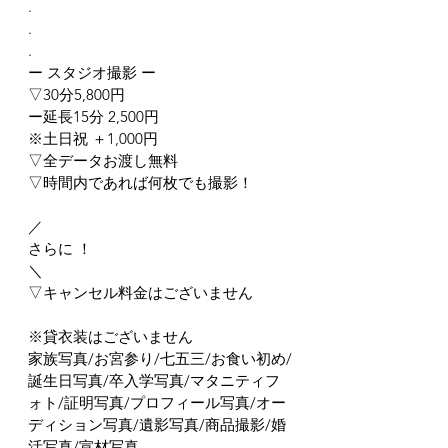
.
.
.
ー スタジオ撮影 ー
▽30分5,800円
ー延長15分 2,500円
※土日祝 ＋1,000円
▽全データお渡し無料
▽時間内であれば何枚でも撮影！
／
さらに ！
＼
▽キャンセル料金はございません
※貸衣装はございません
家族写真/お宮参り/七五三/お食い初め/
誕生日写真/卒入学写真/マタニティフ
ォト/証明写真/プロフィール写真/オー
ディション写真/遺影写真/商品撮影/婚
活写真/宣材写真