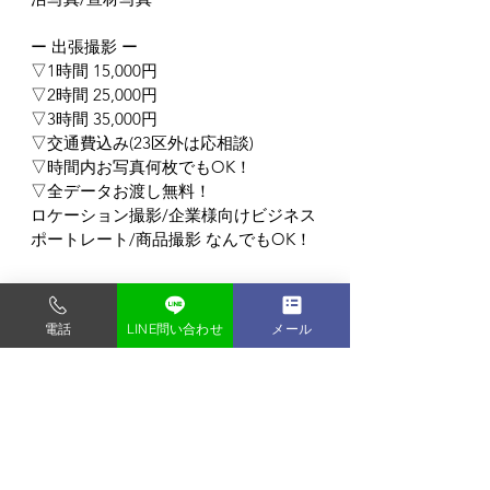
ー 出張撮影 ー
▽1時間 15,000円
▽2時間 25,000円
▽3時間 35,000円
▽交通費込み(23区外は応相談)
▽時間内お写真何枚でもOK！
▽全データお渡し無料！
ロケーション撮影/企業様向けビジネス
ポートレート/商品撮影 なんでもOK！
東京都内の格安写真スタジオ
電話
LINE問い合わせ
メール
フォトスタジオ タンタン
〒135-0048
東京都門前仲町1-9-2-2F
門前仲町駅から徒歩3分 (バリアフリー)