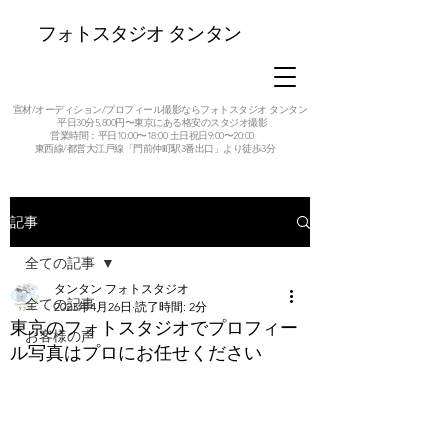
フォトスタジオ タンタン
宣材/オーディション/プロフィール撮影ならフォトスタジオ タンタン
平日30分5,800円〜東京にある格安のスタジオ撮影
営業時間：平日10:00〜18:00 土日祝日9:00〜20:00
東西線/都営大江戸線「門前仲町駅3番出口」より徒歩3分
記事
全ての記事
タンタン フォトスタジオ
全ての記事
2023年4月26日
読了時間: 2分
東京のフォトスタジオでプロフィー
お客様の声
ル写真はプロにお任せください