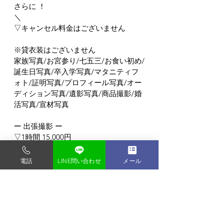
さらに ！
＼
▽キャンセル料金はございません
※貸衣装はございません
家族写真/お宮参り/七五三/お食い初め/
誕生日写真/卒入学写真/マタニティフ
ォト/証明写真/プロフィール写真/オー
ディション写真/遺影写真/商品撮影/婚
活写真/宣材写真
ー 出張撮影 ー
▽1時間 15,000円
▽2時間 25,000円
▽3時間 35,000円
電話
LINE問い合わせ
メール
▽交通費込み(23区外は応相談)
▽時間内お写真何枚でもOK！
▽全データお渡し無料！
ロケーション撮影/企業様向けビジネス
ポートレート/商品撮影 なんでもOK！