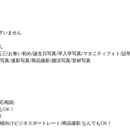
ざいません
ん
五三/お食い初め/誕生日写真/卒入学写真/マタニティフォト/証
写真/遺影写真/商品撮影/婚活写真/宣材写真
応相談)
もOK！
！
様向けビジネスポートレート/商品撮影 なんでもOK！