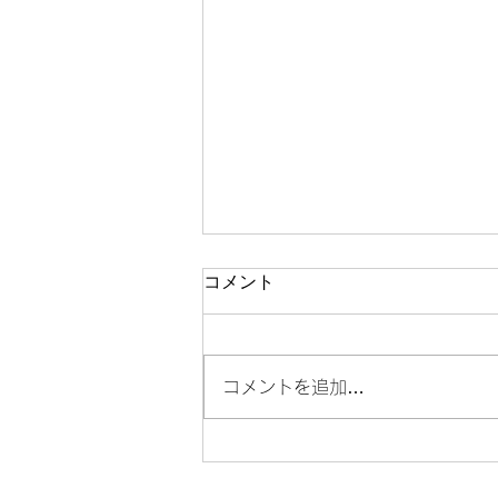
コメント
コメントを追加…
門前仲町で格安でプロフィー
ル写真を撮るなら