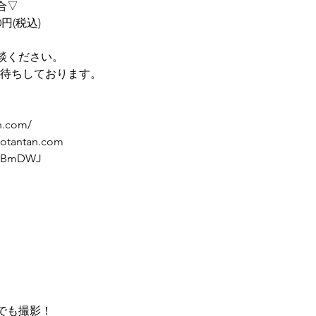
合▽
円(税込)
談ください。
絡お待ちしております。
n.com/
otantan.com
/qKBmDWJ
でも撮影！