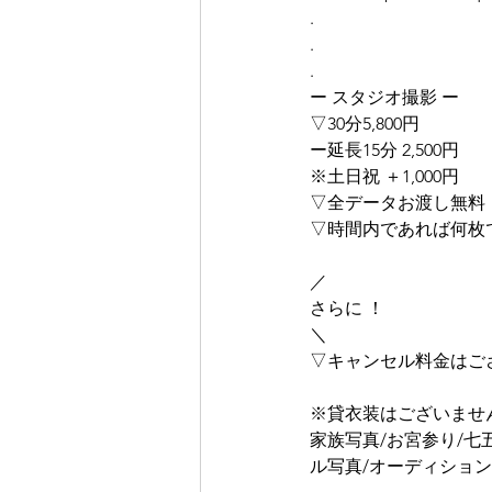
.
.
.
ー スタジオ撮影 ー
▽30分5,800円
ー延長15分 2,500円
※土日祝 ＋1,000円
▽全データお渡し無料
▽時間内であれば何枚
／
さらに ！
＼
▽キャンセル料金はご
※貸衣装はございませ
家族写真/お宮参り/七
ル写真/オーディション