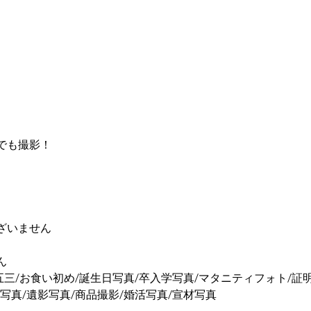
でも撮影！
ざいません
ん
五三/お食い初め/誕生日写真/卒入学写真/マタニティフォト/証
写真/遺影写真/商品撮影/婚活写真/宣材写真