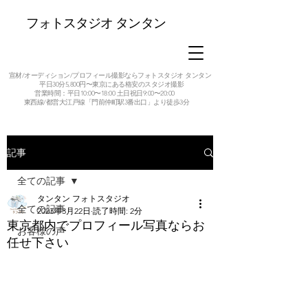
フォトスタジオ タンタン
宣材/オーディション/プロフィール撮影ならフォトスタジオ タンタン
平日30分5,800円〜東京にある格安のスタジオ撮影
営業時間：平日10:00〜18:00 土日祝日9:00〜20:00
東西線/都営大江戸線「門前仲町駅3番出口」より徒歩3分
記事
全ての記事
タンタン フォトスタジオ
全ての記事
2023年3月22日
読了時間: 2分
東京都内でプロフィール写真ならお
お客様の声
任せ下さい