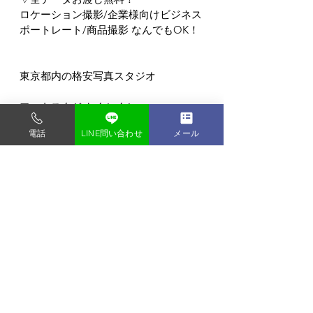
ロケーション撮影/企業様向けビジネス
ポートレート/商品撮影 なんでもOK！
東京都内の格安写真スタジオ
フォトスタジオ タンタン
〒135-0048
電話
LINE問い合わせ
メール
東京都門前仲町1-9-2-2F
門前仲町駅から徒歩3分 (バリアフリー)
すべて表示
最新記事