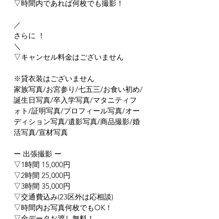
▽時間内であれば何枚でも撮影！
／
さらに ！
＼
▽キャンセル料金はございません
※貸衣装はございません
家族写真/お宮参り/七五三/お食い初め/
誕生日写真/卒入学写真/マタニティフ
ォト/証明写真/プロフィール写真/オー
ディション写真/遺影写真/商品撮影/婚
活写真/宣材写真
ー 出張撮影 ー
▽1時間 15,000円
▽2時間 25,000円
▽3時間 35,000円
▽交通費込み(23区外は応相談)
▽時間内お写真何枚でもOK！
▽全データお渡し無料！