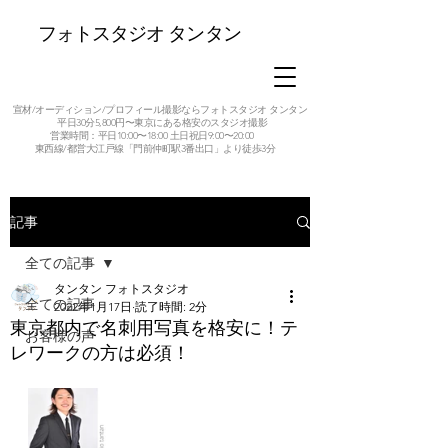
フォトスタジオ タンタン
宣材/オーディション/プロフィール撮影ならフォトスタジオ タンタン
平日30分5,800円〜東京にある格安のスタジオ撮影
営業時間：平日10:00〜18:00 土日祝日9:00〜20:00
東西線/都営大江戸線「門前仲町駅3番出口」より徒歩3分
記事
全ての記事
タンタン フォトスタジオ
全ての記事
2022年1月17日
読了時間: 2分
東京都内で名刺用写真を格安に！テ
お客様の声
レワークの方は必須！