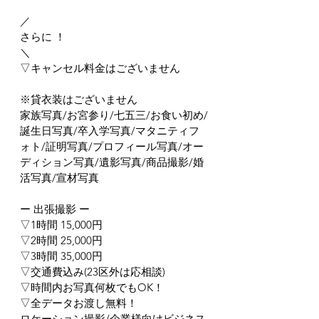
／
さらに ！
＼
▽キャンセル料金はございません
※貸衣装はございません
家族写真/お宮参り/七五三/お食い初め/
誕生日写真/卒入学写真/マタニティフ
ォト/証明写真/プロフィール写真/オー
ディション写真/遺影写真/商品撮影/婚
活写真/宣材写真
ー 出張撮影 ー
▽1時間 15,000円
▽2時間 25,000円
▽3時間 35,000円
▽交通費込み(23区外は応相談)
▽時間内お写真何枚でもOK！
▽全データお渡し無料！
ロケーション撮影/企業様向けビジネス