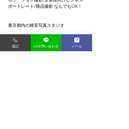
ポートレート/商品撮影 なんでもOK！
東京都内の格安写真スタジオ
フォトスタジオ タンタン
〒135-0048
電話
LINE問い合わせ
メール
東京都門前仲町1-9-2-2F
門前仲町駅から徒歩3分 (バリアフリー)
すべて表示
最新記事