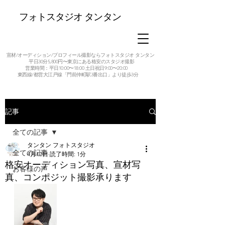
フォトスタジオ タンタン
宣材/オーディション/プロフィール撮影ならフォトスタジオ タンタン
平日30分5,800円〜東京にある格安のスタジオ撮影
営業時間：平日10:00〜18:00 土日祝日9:00〜20:00
東西線/都営大江戸線「門前仲町駅3番出口」より徒歩3分
記事
全ての記事
タンタン フォトスタジオ
全ての記事
4月10日
読了時間: 1分
格安オーディション写真、宣材写
お客様の声
真、コンポジット撮影承ります