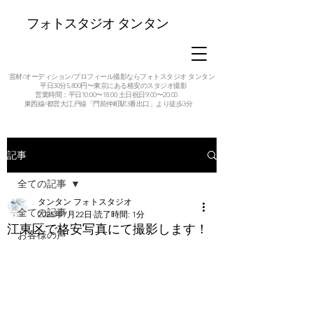
フォトスタジオ タンタン
宣材/オーディション/プロフィール撮影ならフォトスタジオ タンタン
平日30分5,800円〜東京にある格安のスタジオ撮影
営業時間：平日10:00〜18:00 土日祝日9:00〜20:00
東西線/都営大江戸線「門前仲町駅3番出口」より徒歩3分
記事
全ての記事
タンタン フォトスタジオ
全ての記事
2025年7月22日
読了時間: 1分
江東区で格安写真にて撮影します！
お客様の声