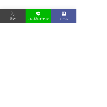
電話
LINE問い合わせ
メール
コメント
キッズオーディション
江東区でオーディ
コメントを追加…
写真｜安い・枚数制限
ン写真、宣材写真
なし・全データ付き
い！
【東京】