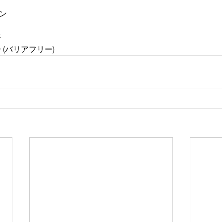
ン
F
(バリアフリー)