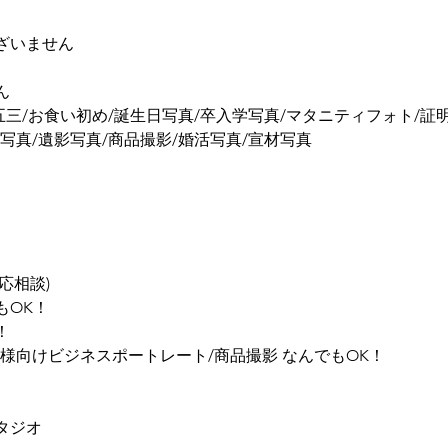
ざいません
ん
五三/お食い初め/誕生日写真/卒入学写真/マタニティフォト/証
写真/遺影写真/商品撮影/婚活写真/宣材写真
応相談)
もOK！
！
様向けビジネスポートレート/商品撮影 なんでもOK！
タジオ