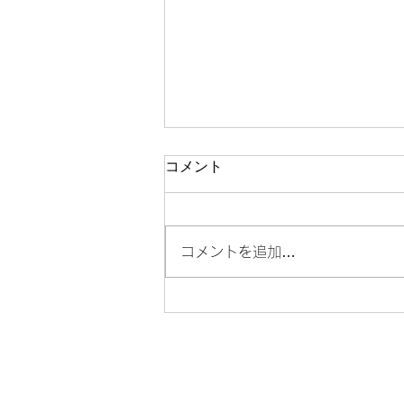
コメント
コメントを追加…
門前仲町で格安でプロフィー
ル写真を撮るなら