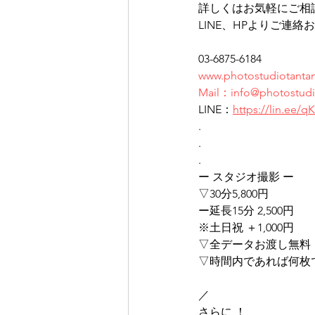
詳しくはお気軽にご相
LINE、HPよりご連
03-6875-6184
www.photostudiotanta
Mail：info@photostudi
LINE：
https://lin.ee
.
.
.
ー スタジオ撮影 ー
▽30分5,800円
ー延長15分 2,500円
※土日祝 ＋1,000円
▽全データお渡し無料
▽時間内であれば何枚
／
さらに ！