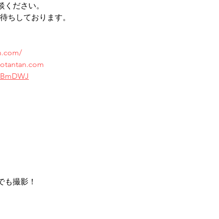
談ください。
絡お待ちしております。
n.com/
otantan.com
/qKBmDWJ
でも撮影！