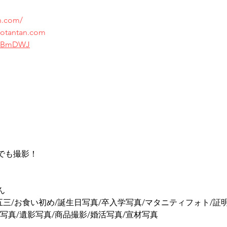
n.com/
otantan.com
/qKBmDWJ
でも撮影！
ん
五三/お食い初め/誕生日写真/卒入学写真/マタニティフォト/証
写真/遺影写真/商品撮影/婚活写真/宣材写真