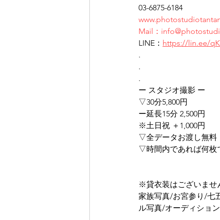
03-6875-6184
www.photostudiotanta
Mail：info@photostudi
LINE：
https://lin.ee
.
.
.
ー スタジオ撮影 ー
▽30分5,800円
ー延長15分 2,500円
※土日祝 ＋1,000円
▽全データお渡し無料
▽時間内であれば何枚
※貸衣装はございませ
家族写真/お宮参り/七
ル写真/オーディション