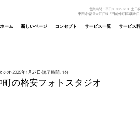
営業時間：平日10:00〜18:00 土日祝日
東西線/都営大江戸線「門前仲町駅3番出口
ホーム
新しいページ
コンセプト
サービス一覧
サービス
タジオ
2025年1月27日
読了時間: 1分
仲町の格安フォトスタジオ