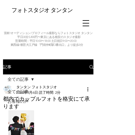
フォトスタジオ タンタン
宣材/オーディション/プロフィール撮影ならフォトスタジオ タンタン
平日30分5,800円〜東京にある格安のスタジオ撮影
営業時間：平日10:00〜18:00 土日祝日9:00〜20:00
東西線/都営大江戸線「門前仲町駅3番出口」より徒歩3分
記事
全ての記事
タンタン フォトスタジオ
全ての記事
2023年3月6日
読了時間: 2分
都内でカップルフォトを格安にて承
お客様の声
ります