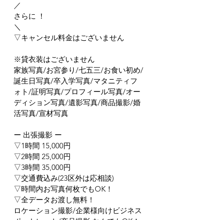
／
さらに ！
＼
▽キャンセル料金はございません
※貸衣装はございません
家族写真/お宮参り/七五三/お食い初め/
誕生日写真/卒入学写真/マタニティフ
ォト/証明写真/プロフィール写真/オー
ディション写真/遺影写真/商品撮影/婚
活写真/宣材写真
ー 出張撮影 ー
▽1時間 15,000円
▽2時間 25,000円
▽3時間 35,000円
▽交通費込み(23区外は応相談)
▽時間内お写真何枚でもOK！
▽全データお渡し無料！
ロケーション撮影/企業様向けビジネス