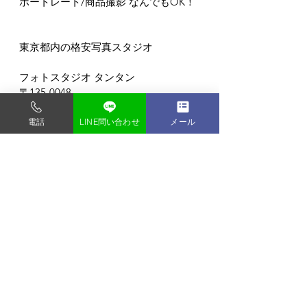
ポートレート/商品撮影 なんでもOK！
東京都内の格安写真スタジオ
フォトスタジオ タンタン
〒135-0048
東京都門前仲町1-9-2-2F
門前仲町駅から徒歩3分 (バリアフリー)
電話
LINE問い合わせ
メール
すべて表示
最新記事