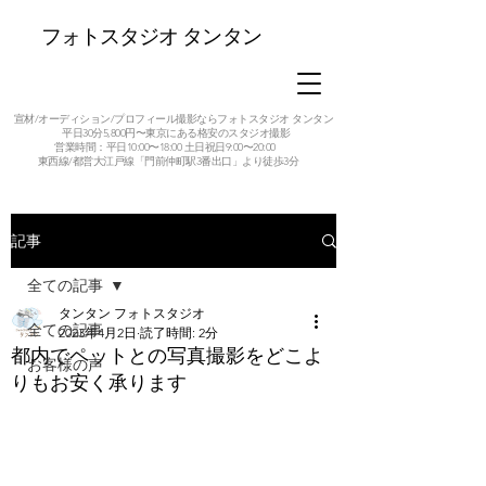
フォトスタジオ タンタン
宣材/オーディション/プロフィール撮影ならフォトスタジオ タンタン
平日30分5,800円〜東京にある格安のスタジオ撮影
営業時間：平日10:00〜18:00 土日祝日9:00〜20:00
東西線/都営大江戸線「門前仲町駅3番出口」より徒歩3分
記事
全ての記事
タンタン フォトスタジオ
全ての記事
2023年4月2日
読了時間: 2分
都内でペットとの写真撮影をどこよ
お客様の声
りもお安く承ります