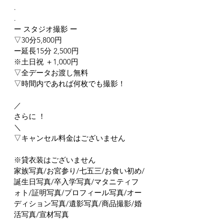
.
.
ー スタジオ撮影 ー
▽30分5,800円
ー延長15分 2,500円
※土日祝 ＋1,000円
▽全データお渡し無料
▽時間内であれば何枚でも撮影！
／
さらに ！
＼
▽キャンセル料金はございません
※貸衣装はございません
家族写真/お宮参り/七五三/お食い初め/
誕生日写真/卒入学写真/マタニティフ
ォト/証明写真/プロフィール写真/オー
ディション写真/遺影写真/商品撮影/婚
活写真/宣材写真