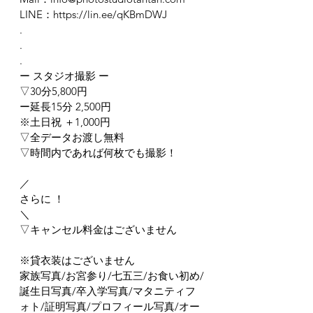
LINE：https://lin.ee/qKBmDWJ
.
.
.
ー スタジオ撮影 ー
▽30分5,800円
ー延長15分 2,500円
※土日祝 ＋1,000円
▽全データお渡し無料
▽時間内であれば何枚でも撮影！
／
さらに ！
＼
▽キャンセル料金はございません
※貸衣装はございません
家族写真/お宮参り/七五三/お食い初め/
誕生日写真/卒入学写真/マタニティフ
ォト/証明写真/プロフィール写真/オー