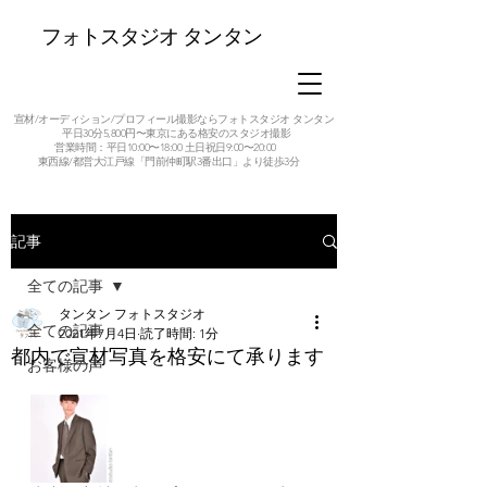
フォトスタジオ タンタン
宣材/オーディション/プロフィール撮影ならフォトスタジオ タンタン
平日30分5,800円〜東京にある格安のスタジオ撮影
営業時間：平日10:00〜18:00 土日祝日9:00〜20:00
東西線/都営大江戸線「門前仲町駅3番出口」より徒歩3分
記事
全ての記事
タンタン フォトスタジオ
全ての記事
2021年7月4日
読了時間: 1分
都内で宣材写真を格安にて承ります
お客様の声