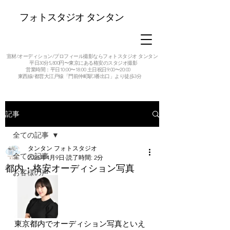
フォトスタジオ タンタン
宣材/オーディション/プロフィール撮影ならフォトスタジオ タンタン
平日30分5,800円〜東京にある格安のスタジオ撮影
営業時間：平日10:00〜18:00 土日祝日9:00〜20:00
東西線/都営大江戸線「門前仲町駅3番出口」より徒歩3分
記事
全ての記事
タンタン フォトスタジオ
全ての記事
2025年4月9日
読了時間: 2分
都内・格安オーディション写真
お客様の声
東京都内でオーディション写真といえ