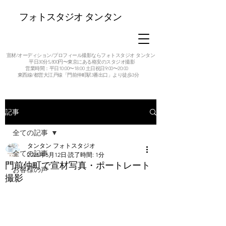
フォトスタジオ タンタン
宣材/オーディション/プロフィール撮影ならフォトスタジオ タンタン
平日30分5,800円〜東京にある格安のスタジオ撮影
営業時間：平日10:00〜18:00 土日祝日9:00〜20:00
東西線/都営大江戸線「門前仲町駅3番出口」より徒歩3分
記事
全ての記事
タンタン フォトスタジオ
全ての記事
2025年5月12日
読了時間: 1分
門前仲町で宣材写真・ポートレート
お客様の声
撮影