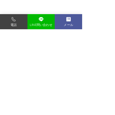
電話
LINE問い合わせ
メール
【オーディション
材写真はフォトス
オ タンタン】合
オーディション写真
コメント
多数
写真は、「写りがい
けでは足りません。
江東区でオーディショ
員に「会ってみたい
コメントを追加…
ン写真、宣材写真が安
わせる写真であるこ
い！
要です。 フォトス