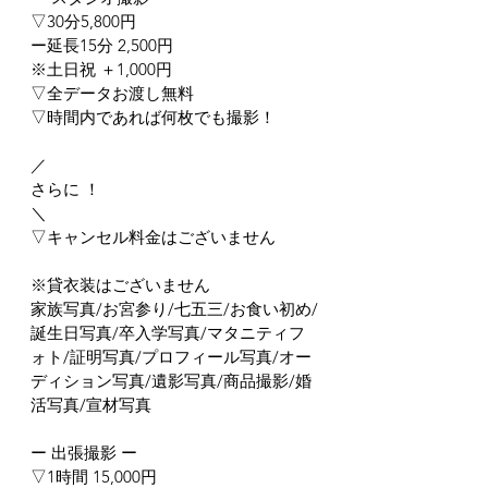
▽30分5,800円
ー延長15分 2,500円
※土日祝 ＋1,000円
▽全データお渡し無料
▽時間内であれば何枚でも撮影！
／
さらに ！
＼
▽キャンセル料金はございません
※貸衣装はございません
家族写真/お宮参り/七五三/お食い初め/
誕生日写真/卒入学写真/マタニティフ
ォト/証明写真/プロフィール写真/オー
ディション写真/遺影写真/商品撮影/婚
活写真/宣材写真
ー 出張撮影 ー
▽1時間 15,000円