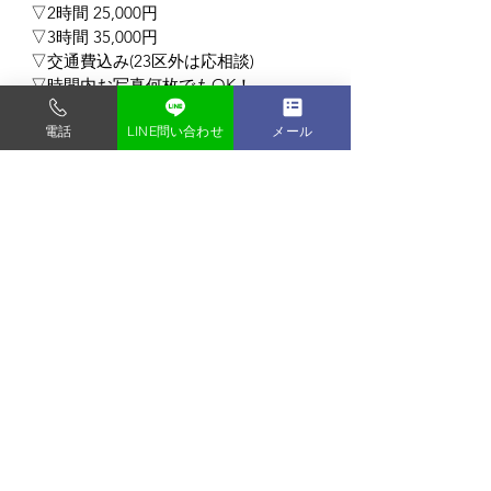
▽2時間 25,000円
▽3時間 35,000円
▽交通費込み(23区外は応相談)
▽時間内お写真何枚でもOK！
▽全データお渡し無料！
電話
LINE問い合わせ
メール
ロケーション撮影/企業様向けビジネス
ポートレート/商品撮影 なんでもOK！
東京都内の格安写真スタジオ
フォトスタジオ タンタン
〒135-0048
東京都門前仲町1-9-2-2F
門前仲町駅から徒歩3分 (バリアフリー)