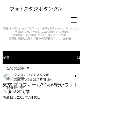
フォトスタジオ タンタン
宣材/オーディション/プロフィール撮影ならフォトスタジオ タンタン
平日30分5,800円〜東京にある格安のスタジオ撮影
営業時間：平日10:00〜18:00 土日祝日9:00〜20:00
東西線/都営大江戸線「門前仲町駅3番出口」より徒歩3分
記事
全ての記事
タンタン フォトスタジオ
全ての記事
2023年7月3日
読了時間: 2分
東京 プロフィール写真が安いフォト
お客様の声
スタジオです
更新日：
2023年7月10日