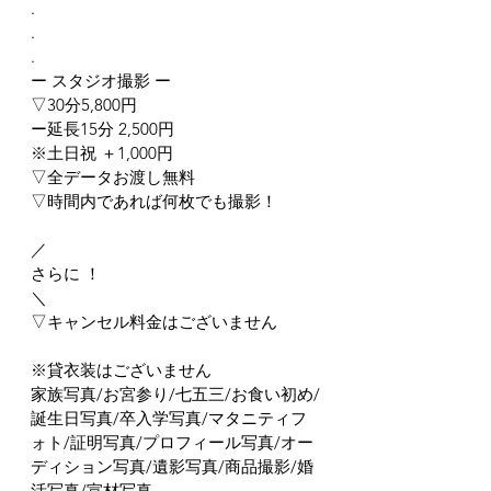
.
.
.
ー スタジオ撮影 ー
▽30分5,800円
ー延長15分 2,500円
※土日祝 ＋1,000円
▽全データお渡し無料
▽時間内であれば何枚でも撮影！
／
さらに ！
＼
▽キャンセル料金はございません
※貸衣装はございません
家族写真/お宮参り/七五三/お食い初め/
誕生日写真/卒入学写真/マタニティフ
ォト/証明写真/プロフィール写真/オー
ディション写真/遺影写真/商品撮影/婚
活写真/宣材写真