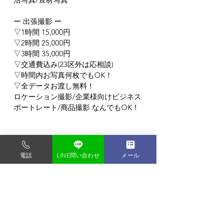
ー 出張撮影 ー
▽1時間 15,000円
▽2時間 25,000円
▽3時間 35,000円
▽交通費込み(23区外は応相談)
▽時間内お写真何枚でもOK！
▽全データお渡し無料！
ロケーション撮影/企業様向けビジネス
ポートレート/商品撮影 なんでもOK！
東京都内の格安写真スタジオ
電話
LINE問い合わせ
メール
フォトスタジオ タンタン
〒135-0048
東京都門前仲町1-9-2-2F
門前仲町駅から徒歩3分 (バリアフリー)