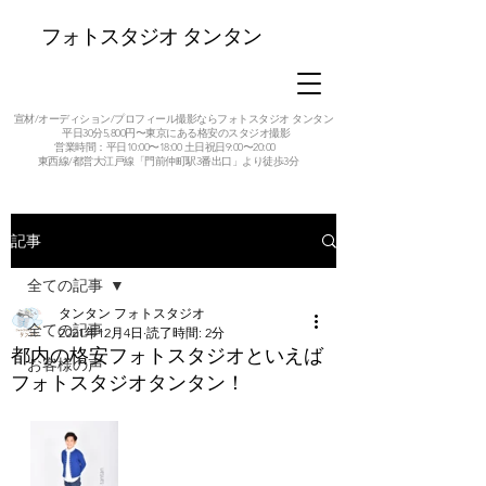
フォトスタジオ タンタン
宣材/オーディション/プロフィール撮影ならフォトスタジオ タンタン
平日30分5,800円〜東京にある格安のスタジオ撮影
営業時間：平日10:00〜18:00 土日祝日9:00〜20:00
東西線/都営大江戸線「門前仲町駅3番出口」より徒歩3分
記事
全ての記事
タンタン フォトスタジオ
全ての記事
2021年12月4日
読了時間: 2分
都内の格安フォトスタジオといえば
お客様の声
フォトスタジオタンタン！