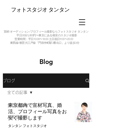
フォトスタジオ タンタン
宣材/オーディション/プロフィール撮影ならフォトスタジオ タンタン
平日30分5,800円〜東京にある格安のスタジオ撮影
営業時間：平日10:00〜18:00 土日祝日9:00〜20:00
東西線/都営大江戸線「門前仲町駅3番出口」より徒歩3分
Blog
ブログ
全ての記事
東京都内で宣材写真、婚
全ての記事
活、プロフィール写真をお
お客様の声
安く撮影します
タンタン フォトスタジオ